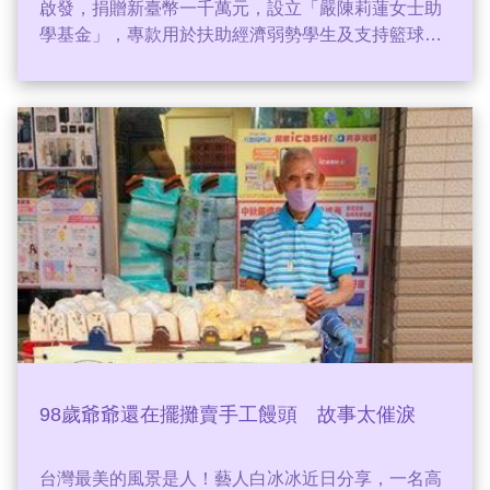
啟發，捐贈新臺幣一千萬元，設立「嚴陳莉蓮女士助
學基金」，專款用於扶助經濟弱勢學生及支持籃球運
動發展。此舉不僅展現優秀校友對教育的深切情誼與
責任感，更為產學合作與體育教育立下指標性典範。
98歲爺爺還在擺攤賣手工饅頭 故事太催淚
台灣最美的風景是人！藝人白冰冰近日分享，一名高