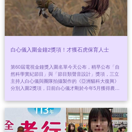
白心儀入圍金鐘2獎項！才獲石虎保育人士
第60屆電視金鐘獎入圍名單今天公布，稍早公布「自
然科學實紀節目」與「節目類聲音設計」獎項，三立
主持人白心儀與團隊拍攝製作的《亞洲貓科大復興》
分別入圍2獎項，日前白心儀才剛於今年5月獲得農業
部生物多樣性研究所頒發「石虎保育有功人士」的殊
榮，成為首位以媒體身分獲得官方保育肯定的主持
人。