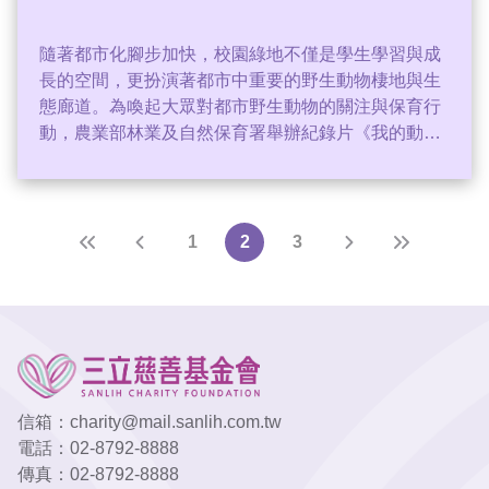
隨著都市化腳步加快，校園綠地不僅是學生學習與成
長的空間，更扮演著都市中重要的野生動物棲地與生
態廊道。為喚起大眾對都市野生動物的關注與保育行
動，農業部林業及自然保育署舉辦紀錄片《我的動物
同學》特映活動。《我的動物同學》是三立集團歷時
兩年，拍攝的ESG紀錄片，這是台灣第一部，以校園
保育為主的紀錄片，一群野生動物，把學校當成家，
在這裡繁衍後代，跟老師學生們彼此陪伴成長。
1
2
3
信箱：
charity@mail.sanlih.com.tw
電話：
02-8792-8888
傳真：
02-8792-8888