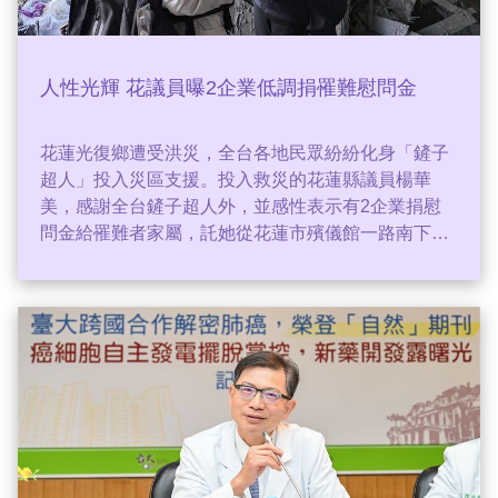
人性光輝 花議員曝2企業低調捐罹難慰問金
花蓮光復鄉遭受洪災，全台各地民眾紛紛化身「鏟子
超人」投入災區支援。投入救災的花蓮縣議員楊華
美，感謝全台鏟子超人外，並感性表示有2企業捐慰
問金給罹難者家屬，託她從花蓮市殯儀館一路南下，
逐戶聯繫到家屬，展現災難時的人性光輝。直言「只
有失去親人的家屬，才知道有多麼傷痛，致贈慰問
金，就是我們的棉薄之力。」（記者：簡浩正）