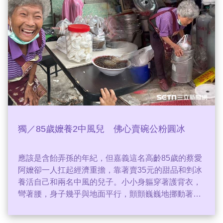
六分鐘，雙方內心最真實想法是什麼？
獨／85歲嬤養2中風兒 佛心賣碗公粉圓冰
應該是含飴弄孫的年紀，但嘉義這名高齡85歲的蔡愛
阿嬤卻一人扛起經濟重擔，靠著賣35元的甜品和剉冰
養活自己和兩名中風的兒子。小小身軀穿著護背衣，
彎著腰，身子幾乎與地面平行，顫顫巍巍地挪動著腳
步，雖然生活很艱苦，但阿嬤臉上總是掛著笑容，她
說，笑笑較好過，經濟不好，不求賺多生活過得去就