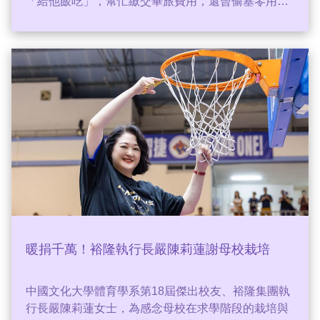
「給他飯吃」，幫忙繳交畢旅費用，還曾偷塞零用
錢，當她的善行被眾人嗤之以鼻，認為會肉包子打狗
的時候，她總是笑著，並堅信「有一天，他一定會回
來。」最後結局超暖心，讓無數網友流下感動的淚
水。
暖捐千萬！裕隆執行長嚴陳莉蓮謝母校栽培
中國文化大學體育學系第18屆傑出校友、裕隆集團執
行長嚴陳莉蓮女士，為感念母校在求學階段的栽培與