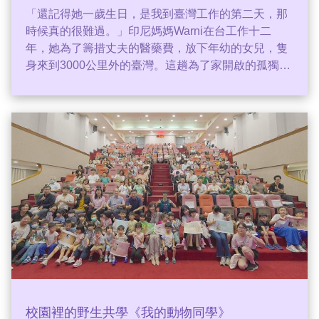
「還記得她一歲生日，是我到臺灣工作的第二天，那
時候真的很難過。」印尼媽媽Warni在台工作十二
年，她為了籌措丈夫的醫藥費，放下年幼的女兒，隻
身來到3000公里外的臺灣。這趟為了家開啟的孤獨長
征，會有多久、多長？深耕移工教育的非營利組織
One-Forty，藉由與Warni笑中帶淚的訪談，走進一位
跨國工作者的生命故事：裡面有離家的理由、女兒對
她的告白，還有一條通往回家的道路。
校園裡的野生共學《我的動物同學》