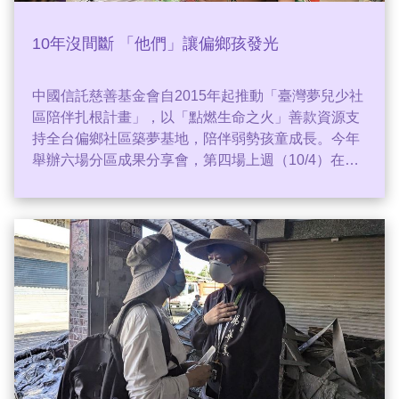
10年沒間斷 「他們」讓偏鄉孩發光
中國信託慈善基金會自2015年起推動「臺灣夢兒少社
區陪伴扎根計畫」，以「點燃生命之火」善款資源支
持全台偏鄉社區築夢基地，陪伴弱勢孩童成長。今年
舉辦六場分區成果分享會，第四場上週（10/4）在彰
化縣大湖社區登場，由全台33個基地輪番呈現執行成
果，現場孩子們以客家舞蹈、民謠車鼓陣等表演展現
自信與創意。