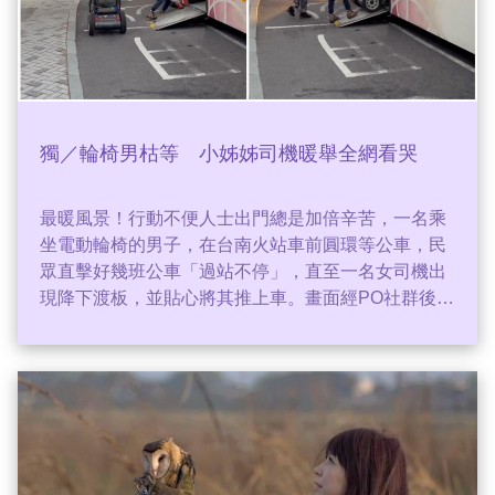
獨／輪椅男枯等 小姊姊司機暖舉全網看哭
最暖風景！行動不便人士出門總是加倍辛苦，一名乘
坐電動輪椅的男子，在台南火站車前圓環等公車，民
眾直擊好幾班公車「過站不停」，直至一名女司機出
現降下渡板，並貼心將其推上車。畫面經PO社群後，
瀏覽次數飆破400萬，客運公司湧入上百封「表揚運
將」信件。暖心女運將身份曝光，年僅20多歲，開公
車三年多，對於在網路上被讚爆，她低調表示：「那
沒什麼，每次看到都會做」。