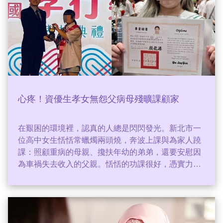
心疼！資優生孝女無怨父病母殘曠課顧家
在艱困的環境裡，認真的人總是閃閃發光。新北市一
位高中女生恬恬常蠟燭兩頭燒，奔波上課與為家人蹺
課：照顧重病的母親、攙扶年幼的弟弟，還要安慰因
為車禍失去收入的父親。恬恬的功課很好，憑實力可
以就讀國立大學，但她卻選擇離家近的大學，只為能
隨時守在家人身旁。這份孝心，讓恬恬榮獲 113年全
國孝行獎。