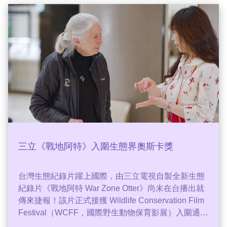
好，自己最大的願望就是：「大家都平安！」。阿嬤
開朗樂觀的笑容，不向命運低頭，熱力感動所有人。
三立《戰地阿特》入圍生態界奧斯卡獎
台灣生態紀錄片躍上國際，由三立電視自製全新生態
紀錄片《戰地阿特 War Zone Otter》尚未在台播出就
傳來捷報！該片正式接獲 Wildlife Conservation Film
Festival（WCFF，國際野生動物保育影展）入圍通知
(Nominee)。影片將於9月18日在墨西哥蒙特雷劇院舉