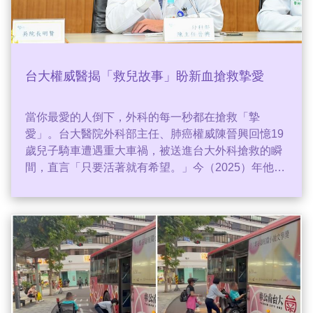
台大權威醫揭「救兒故事」盼新血搶救摯愛
當你最愛的人倒下，外科的每一秒都在搶救「摯
愛」。台大醫院外科部主任、肺癌權威陳晉興回憶19
歲兒子騎車遭遇重大車禍，被送進台大外科搶救的瞬
間，直言「只要活著就有希望。」今（2025）年他將
這段真實經歷拍成影片，並邀兒子親自入鏡，希望讓
更多年輕醫師看見外科的價值。（記者：簡浩正）