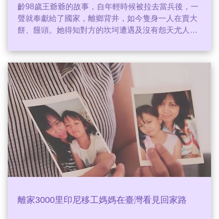
齡98歲王爺爺的故事，自年輕時候被拉去當兵後，一
聲就奉獻給了國家，離鄉背井，如今隻身一人在賣大
餅、饅頭。她得知對方的坎坷遭遇及沒有怨天尤人的
態度後，深深被感動，於是透過自身的公眾力量，散
播出去給更多人知道，希望能讓王爺爺能夠好好生
活。
離家3000里印尼移工媽媽在臺灣看見回家路