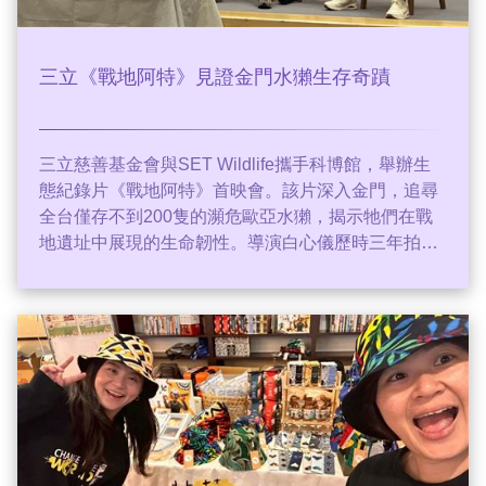
三立《戰地阿特》見證金門水獺生存奇蹟
三立慈善基金會與SET Wildlife攜手科博館，舉辦生
態紀錄片《戰地阿特》首映會。該片深入金門，追尋
全台僅存不到200隻的瀕危歐亞水獺，揭示牠們在戰
地遺址中展現的生命韌性。導演白心儀歷時三年拍
攝，傳達戰爭與和平、人與自然共生的深刻議題。科
博館與三立強調，透過教育喚起大眾對棲地守護的關
注，將知識轉化為行動。這部紀錄片不僅獲國際影展
肯定，更成功讓金門歐亞水獺的保育困境獲得全球矚
目，呼籲各界共同守護台灣珍貴的生態資產。