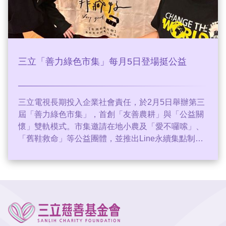
三立「善力綠色市集」每月5日登場挺公益
三立電視長期投入企業社會責任，於2月5日舉辦第三
屆「善力綠色市集」，首創「友善農耕」與「公益關
懷」雙軌模式。市集邀請在地小農及「愛不囉嗦」、
「舊鞋救命」等公益團體，並推出Line永續集點制
度，鼓勵同仁響應綠色消費。知名主持人李正皓也現
身支持，大讚「0diva平埔黑豬」的科技養豬理念。三
立永續辦公室副執行長王若庭表示，市集旨在建立良
善生態系，讓同仁支持在地產業，同時理解公益與環
保重要性。活動不僅促進在地經濟，更擴大ESG影響
力，展現三立推動永續生活的決心。