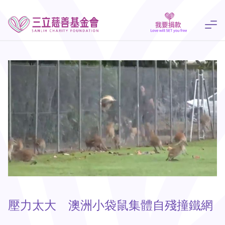
壓力太大 澳洲小袋鼠集體自殘撞鐵網