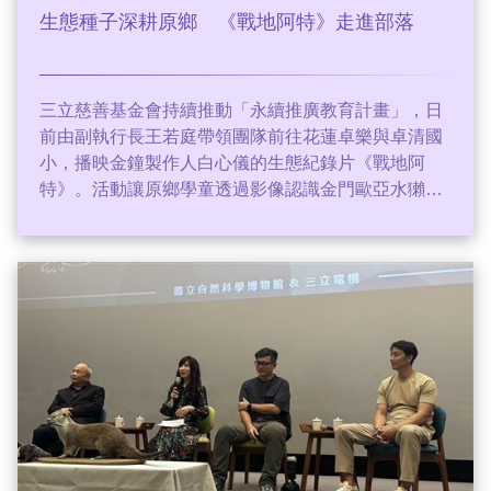
生態種子深耕原鄉 《戰地阿特》走進部落
三立慈善基金會持續推動「永續推廣教育計畫」，日
前由副執行長王若庭帶領團隊前往花蓮卓樂與卓清國
小，播映金鐘製作人白心儀的生態紀錄片《戰地阿
特》。活動讓原鄉學童透過影像認識金門歐亞水獺，
將保育種子播撒於黑熊故鄉。除了贈送生態書籍《擁
抱，台灣的精靈》，未來更規劃讓孩子北上參與永續
博覽會與小小主播營，透過多元行動深耕偏鄉教育，
實踐生物多樣性與環境永續目標。