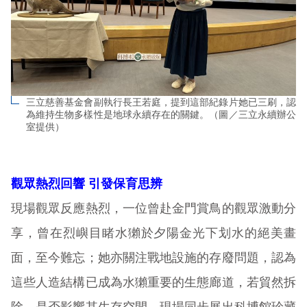
三立慈善基金會副執行長王若庭，提到這部紀錄片她已三刷，認
為維持生物多樣性是地球永續存在的關鍵。（圖／三立永續辦公
室提供）
觀眾熱烈回響 引發保育思辨
現場觀眾反應熱烈，一位曾赴金門賞鳥的觀眾激動分
享，曾在烈嶼目睹水獺於夕陽金光下划水的絕美畫
面，至今難忘；她亦關注戰地設施的存廢問題，認為
這些人造結構已成為水獺重要的生態廊道，若貿然拆