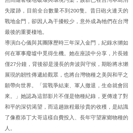
然而隨著棲地破壞與環境污染，族群已在台灣本島消
失蹤跡，目前全台數量不到200隻。昔日砲火連天的
戰地金門，卻因人為干擾較少，意外成為牠們在台灣
最後的重要棲地。
導演白心儀與其團隊歷時三年深入金門，紀錄水獺如
何在軍事廢墟中覓得生機。她在座談中分享，片長雖
僅27分鐘，背後卻是漫長的奔波與守候，期盼將水獺
展現的韌性傳遞給觀眾，也將台灣物種之美與和平之
願帶向世界。「當戰爭結束、軍人撤退，生命就會回
來。」她認為這部影片不僅是物種紀錄，更傳達了對
和平的深切渴望，而這趟旅程最珍貴的收穫，是結識
了像蔡添丁大哥這樣自費投入、長年守望家鄉物種的
人。