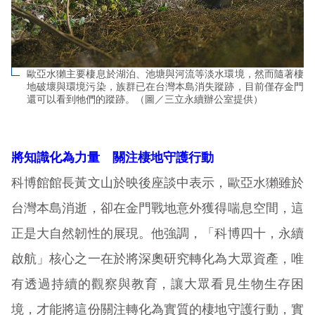
歐亞水獺主要棲息於湖泊、池塘與河流等淡水環境，然而隨著棲
地破壞與環境污染，族群已在台灣本島消失蹤跡，目前僅存金門
還可以看到牠們的蹤跡。（圖／三立永續辦公室提供）
將知識化為力量 關注棲地守護行動
科博館館長黃文山於映後座談中表示，歐亞水獺雖於
台灣本島消逝，卻在金門戰地意外獲得喘息空間，這
正是大自然韌性的展現。他強調，「科博四十，永續
啟航」核心之一在於將深奧研究轉化為大眾資產，唯
有透過持續的觀察與教育，讓大眾看見生物生存困
境，才能將這份關注轉化為實質的棲地守護行動，實