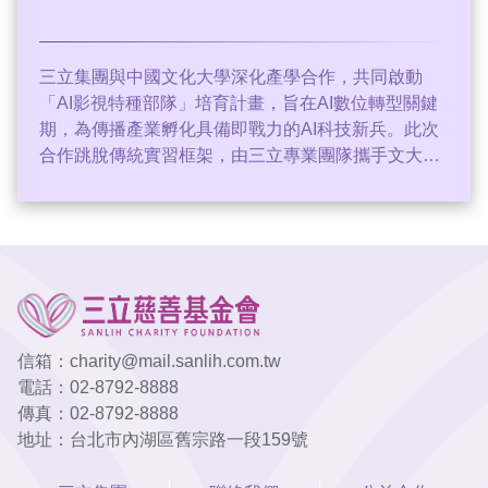
三立集團與中國文化大學深化產學合作，共同啟動
「AI影視特種部隊」培育計畫，旨在AI數位轉型關鍵
期，為傳播產業孵化具備即戰力的AI科技新兵。此次
合作跳脫傳統實習框架，由三立專業團隊攜手文大師
生及科技公司，讓學生大一即與業界接軌，並提供
「帶薪實習」與「優先轉正」機會。三立將其開發虛
擬偶像Aikka的領先AI技術導入課程，學生將實際參與
影視製作AI化、自動剪輯、AI內容生成等實務操作。
此計畫結合「戰鬥式學習」與明星校友引導，期望透
過產媒學深度結盟，共同定義未來媒體新樣態，實現
人才培育、內容創新與品牌影響力的三贏新格局。
信箱：
charity@mail.sanlih.com.tw
電話：
02-8792-8888
傳真：
02-8792-8888
地址：台北市內湖區舊宗路一段159號