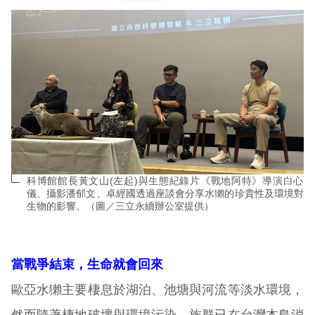
科博館館長黃文山(左起)與生態紀錄片《戰地阿特》導演白心
儀、攝影潘郁文、卓經國透過座談會分享水獺的珍貴性及環境對
生物的影響。（圖／三立永續辦公室提供）
當戰爭結束，生命就會回來
歐亞水獺主要棲息於湖泊、池塘與河流等淡水環境，