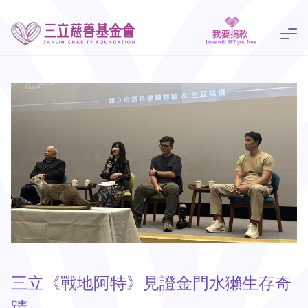
三立《戰地阿特》見證金門水獺生存奇
蹟