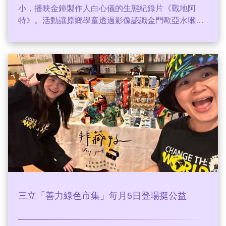
小，播映金鐘製作人白心儀的生態紀錄片《戰地阿
特》。活動讓原鄉學童透過影像認識金門歐亞水獺，
將保育種子播撒於黑熊故鄉。除了贈送生態書籍《擁
抱，台灣的精靈》，未來更規劃讓孩子北上參與永續
博覽會與小小主播營，透過多元行動深耕偏鄉教育，
實踐生物多樣性與環境永續目標。
三立「善力綠色市集」每月5日登場挺公益