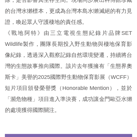
除，是否影響其生存空間。現場同步展出科博館珍藏
的台灣水獺標本，更成為台灣本島水獺滅絕的有力見
證，喚起眾人守護棲地的責任感。
《戰地阿特》由三立電視生態紀錄片品牌SET
Wildlife製作，團隊長期投入野生動物與棲地保育影
像紀錄，透過深入觀察記錄自然環境變遷，持續將台
灣的生態故事推向國際。該片去年獲擁有「生態界奧
斯卡」美譽的2025國際野生動物保育影展（WCFF）
短片項目頒發榮譽獎（Honorable Mention），並於
「瀕危物種」項目進入準決賽，成功讓金門歐亞水獺
的處境獲得國際關注。