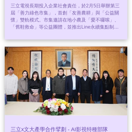
三立電視長期投入企業社會責任，於2月5日舉辦第三
屆「善力綠色市集」，首創「友善農耕」與「公益關
懷」雙軌模式。市集邀請在地小農及「愛不囉嗦」、
「舊鞋救命」等公益團體，並推出Line永續集點制
度，鼓勵同仁響應綠色消費。知名主持人李正皓也現
身支持，大讚「0diva平埔黑豬」的科技養豬理念。三
立永續辦公室副執行長王若庭表示，市集旨在建立良
善生態系，讓同仁支持在地產業，同時理解公益與環
保重要性。活動不僅促進在地經濟，更擴大ESG影響
力，展現三立推動永續生活的決心。
三立x文大產學合作擘劃 - AI影視特種部隊