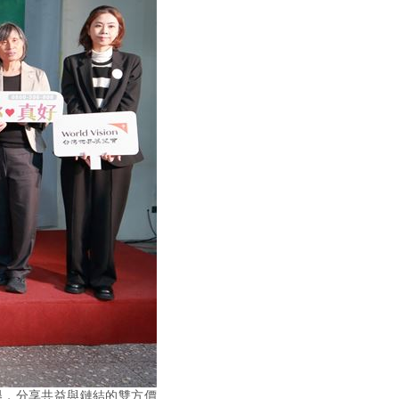
舉，分享共益與鏈結的雙方價