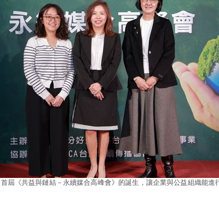
了首屆《共益與鏈結－永續媒合高峰會》的誕生，讓企業與公益組織能進