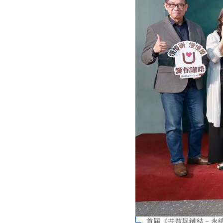
首屆《共益與鏈結－永