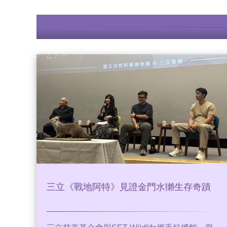
三立《戰地阿特》見證金門水獺生存奇蹟