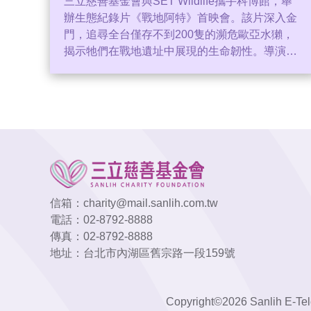
三立慈善基金會與SET Wildlife攜手科博館，舉
辦生態紀錄片《戰地阿特》首映會。該片深入金
門，追尋全台僅存不到200隻的瀕危歐亞水獺，
揭示牠們在戰地遺址中展現的生命韌性。導演白
心儀歷時三年拍攝，傳達戰爭與和平、人與自然
共生的深刻議題。科博館與三立強調，透過教育
喚起大眾對棲地守護的關注，將知識轉化為行
動。這部紀錄片不僅獲國際影展肯定，更成功讓
金門歐亞水獺的保育困境獲得全球矚目，呼籲各
界共同守護台灣珍貴的生態資產。
信箱：
charity@mail.sanlih.com.tw
電話：
02-8792-8888
傳真：
02-8792-8888
地址：台北市內湖區舊宗路一段159號
Copyright©2026 Sanlih