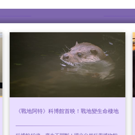
更多故事
《戰地阿特》科博館首映！戰地變生命棲地