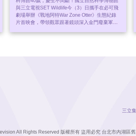
科博館40歲，慶生不間斷！國立自然科學博物館
與三立電視SET Wildlife今（3）日攜手在必可飛
劇場舉辦《戰地阿特War Zone Otter》生態紀錄
片首映會，帶領觀眾跟著鏡頭深入金門廢棄軍事
壕溝，追尋全臺剩不到200隻的瀕危物種「歐亞
水獺」身影。趙浩雲
三立
 E-Television All Rights Reserved 版權所有 盜用必究 台北市