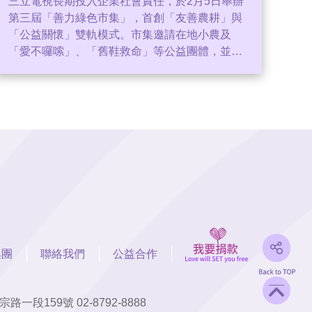
三立電視長期投入企業社會責任，於2月5日舉辦
第三屆「善力綠色市集」，首創「友善農耕」與
「公益關懷」雙軌模式。市集邀請在地小農及
「愛不囉嗦」、「舊鞋救命」等公益團體，並推
出Line永續集點制度，鼓勵同仁響應綠色消費。
知名主持人李正皓也現身支持，大讚「0diva平埔
黑豬」的科技養豬理念。三立永續辦公室副執行
長王若庭表示，市集旨在建立良善生態系，讓同
仁支持在地產業，同時理解公益與環保重要性。
活動不僅促進在地經濟，更擴大ESG影響力，展
現三立推動永續生活的決心。
集團
聯絡我們
公益合作
內湖區舊宗路一段159號
02-8792-8888