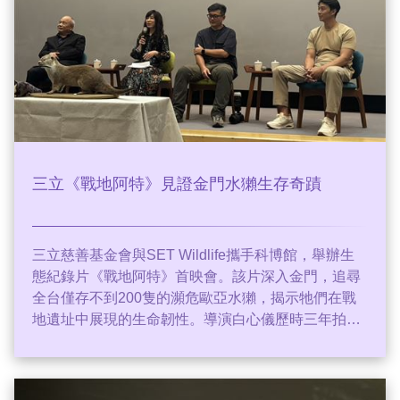
三立《戰地阿特》見證金門水獺生存奇蹟
三立慈善基金會與SET Wildlife攜手科博館，舉辦生
態紀錄片《戰地阿特》首映會。該片深入金門，追尋
全台僅存不到200隻的瀕危歐亞水獺，揭示牠們在戰
地遺址中展現的生命韌性。導演白心儀歷時三年拍
攝，傳達戰爭與和平、人與自然共生的深刻議題。科
博館與三立強調，透過教育喚起大眾對棲地守護的關
注，將知識轉化為行動。這部紀錄片不僅獲國際影展