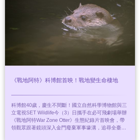
肯定，更成功讓金門歐亞水獺的保育困境獲得全球矚
目，呼籲各界共同守護台灣珍貴的生態資產。
《戰地阿特》科博館首映！戰地變生命棲地
科博館40歲，慶生不間斷！國立自然科學博物館與三
立電視SET Wildlife今（3）日攜手在必可飛劇場舉辦
《戰地阿特War Zone Otter》生態紀錄片首映會，帶
領觀眾跟著鏡頭深入金門廢棄軍事壕溝，追尋全臺剩
不到200隻的瀕危物種「歐亞水獺」身影。趙浩雲