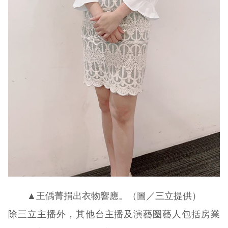
▲王偊菁捐出衣物響應。（圖／三立提供）
除三立主播外，其他台主播及演藝圈藝人包括房業