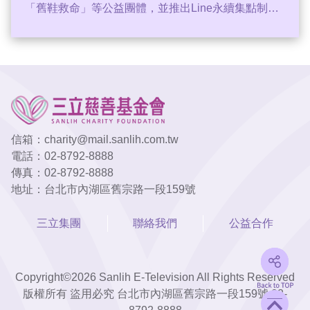
「舊鞋救命」等公益團體，並推出Line永續集點制
度，鼓勵同仁響應綠色消費。知名主持人李正皓也現
身支持，大讚「0diva平埔黑豬」的科技養豬理念。三
立永續辦公室副執行長王若庭表示，市集旨在建立良
善生態系，讓同仁支持在地產業，同時理解公益與環
保重要性。活動不僅促進在地經濟，更擴大ESG影響
力，展現三立推動永續生活的決心。
信箱：
charity@mail.sanlih.com.tw
電話：
02-8792-8888
傳真：
02-8792-8888
地址：台北市內湖區舊宗路一段159號
三立集團
聯絡我們
公益合作
Copyright©2026 Sanlih E-Television All Rights Reserved
版權所有 盜用必究 台北市內湖區舊宗路一段159號
02-