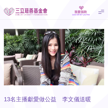
13名主播獻愛做公益 李文儀送暖