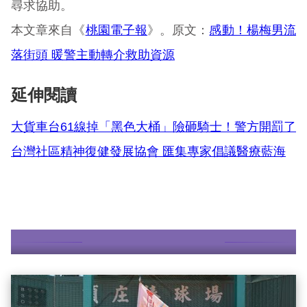
尋求協助。
本文章來自《
桃園電子報
》。原文：
感動！楊梅男流
落街頭 暖警主動轉介救助資源
延伸閱讀
大貨車台61線掉「黑色大桶」險砸騎士！警方開罰了
台灣社區精神復健發展協會 匯集專家倡議醫療藍海
更多故事