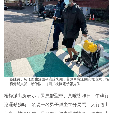
張姓男子疑似因生活困頓流落街頭，苦無車資返回高雄老家，楊
梅分局員警主動伸援。（圖／桃園電子報提供）
楊梅派出所表示，警員鄒聖樺、黃矔竤昨日上午執行
巡邏勤務時，發現一名男子蹲坐在分局門口人行道上