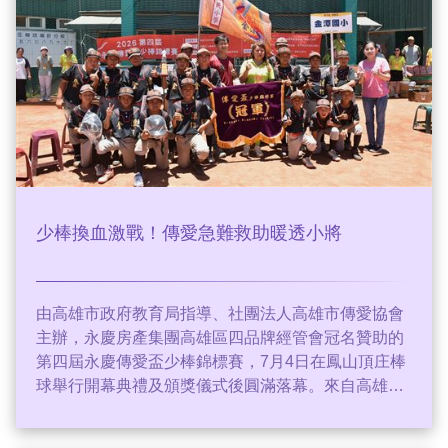
少棒換血激戰！傳愛急難救助暖透小將
由高雄市政府教育局指導、社團法人高雄市傳愛協會
主辦，永慶房產集團高雄區四品牌經管會冠名贊助的
第四屆永慶傳愛盃少棒錦標賽，7月4日在鳳山頂庄棒
球舉行開幕典禮及頒獎儀式後圓滿落幕。來自高雄各
地八支少棒隊齊聚球場，以球會友、全力拚戰，在競
技中成長、在交流中學習，最後由金潭在冠亞軍決賽