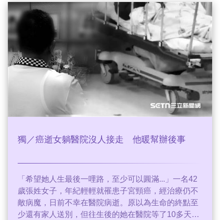
中以3:1力克屏山封王，將冠軍錦旗帶回球隊保管一
年，屏山屈居亞軍，季軍忠孝國小，殿軍鼓岩國小，
其餘四隊並列第五名。
獨／癌逝女躺醫院沒人接走 他暖幫辦後事
「希望她人生最後一哩路，至少可以圓滿...」一名42
歲張姓女子，年紀輕輕就罹患子宮頸癌，經治療仍不
敵病魔，日前不幸在醫院病逝。原以為生命的終點至
少還有家人送別，但往生後的她在醫院等了10多天，