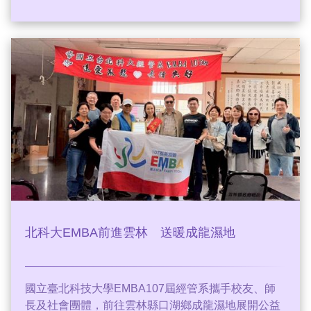
始終沒有人替她辦理後事。所幸醫院社工沒有放棄尋
找親屬，多年未聯絡的堂哥得知消息後四處奔走求
援，最後在十方功德行善團與創辦人陳永聰的協助
下，順利完成後事，也讓她得以有尊嚴地向人生告
別。
北科大EMBA前進雲林 送暖成龍濕地
國立臺北科技大學EMBA107屆經管系攜手校友、師
長及社會團體，前往雲林縣口湖鄉成龍濕地展開公益