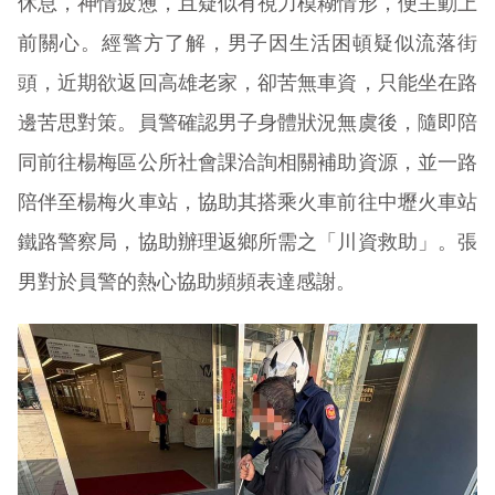
休息，神情疲憊，且疑似有視力模糊情形，便主動上
前關心。經警方了解，男子因生活困頓疑似流落街
頭，近期欲返回高雄老家，卻苦無車資，只能坐在路
邊苦思對策。員警確認男子身體狀況無虞後，隨即陪
同前往楊梅區公所社會課洽詢相關補助資源，並一路
陪伴至楊梅火車站，協助其搭乘火車前往中壢火車站
鐵路警察局，協助辦理返鄉所需之「川資救助」。張
男對於員警的熱心協助頻頻表達感謝。