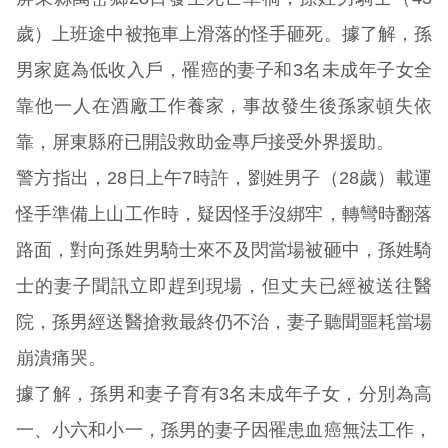
歲）上班途中被拖車上滑落的怪手砸死。據了解，孫
男家庭為低收入戶，罹癌的妻子和3名未成年子女全
靠他一人在酒廠工作養家，事故發生後孫家頓失依
靠，屏東縣府已開設救助金專戶接受外界援助。
警方指出，28日上午7時許，劉姓男子（28歲）載運
怪手準備上山工作時，疑因怪手沒綁牢，轉彎時翻落
路面，對向孫姓男騎士來不及閃當場被砸中，孫姓騎
士的妻子聞訊立即趕到現場，但丈夫已經被送往醫
院，孫男經送醫搶救最終仍不治，妻子聽聞噩耗當場
崩潰痛哭。
據了解，孫男和妻子育有3名未成年子女，分別為高
一、小六和小一，孫男的妻子因罹患血癌無法工作，