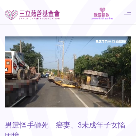
男遭怪手砸死 癌妻、3未成年子女陷
困境