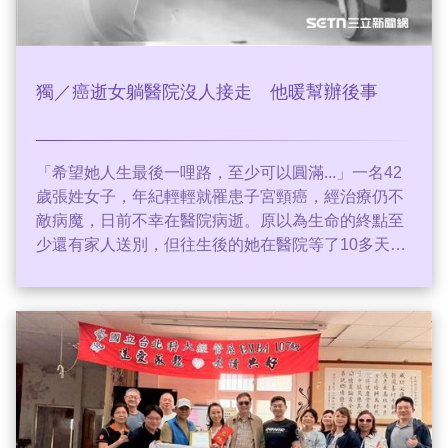
獨／癌逝女躺醫院沒人接走 他暖幫辦後事
「希望她人生最後一哩路，至少可以圓滿...」一名42
歲張姓女子，年紀輕輕就罹患子宮頸癌，經治療仍不
敵病魔，日前不幸在醫院病逝。原以為生命的終點至
少還有家人送別，但往生後的她在醫院等了10多天，
始終沒有人替她辦理後事。所幸醫院社工沒有放棄尋
找親屬，多年未聯絡的堂哥得知消息後四處奔走求
援，最後在十方功德行善團與創辦人陳永聰的協助
下，順利完成後事，也讓她得以有尊嚴地向人生告
別。