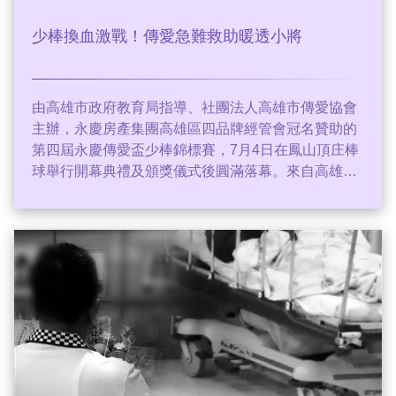
少棒換血激戰！傳愛急難救助暖透小將
由高雄市政府教育局指導、社團法人高雄市傳愛協會
主辦，永慶房產集團高雄區四品牌經管會冠名贊助的
第四屆永慶傳愛盃少棒錦標賽，7月4日在鳳山頂庄棒
球舉行開幕典禮及頒獎儀式後圓滿落幕。來自高雄各
地八支少棒隊齊聚球場，以球會友、全力拚戰，在競
技中成長、在交流中學習，最後由金潭在冠亞軍決賽
中以3:1力克屏山封王，將冠軍錦旗帶回球隊保管一
年，屏山屈居亞軍，季軍忠孝國小，殿軍鼓岩國小，
其餘四隊並列第五名。