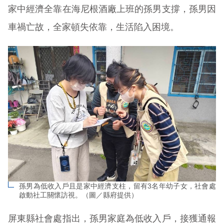
家中經濟全靠在海尼根酒廠上班的孫男支撐，孫男因
車禍亡故，全家頓失依靠，生活陷入困境。
孫男為低收入戶且是家中經濟支柱，留有3名年幼子女，社會處
啟動社工關懷訪視。（圖／縣府提供）
屏東縣社會處指出，孫男家庭為低收入戶，接獲通報