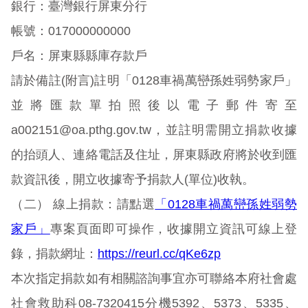
銀行：臺灣銀行屏東分行
帳號：017000000000
戶名：屏東縣縣庫存款戶
請於備註(附言)註明「0128車禍萬巒孫姓弱勢家戶」
並將匯款單拍照後以電子郵件寄至
a002151@oa.pthg.gov.tw，並註明需開立捐款收據
的抬頭人、連絡電話及住址，屏東縣政府將於收到匯
款資訊後，開立收據寄予捐款人(單位)收執。
（二） 線上捐款：請點選
「0128車禍萬巒孫姓弱勢
家戶」
專案頁面即可操作，收據開立資訊可線上登
錄，捐款網址：
https://reurl.cc/qKe6zp
本次指定捐款如有相關諮詢事宜亦可聯絡本府社會處
社會救助科08-7320415分機5392、5373、5335、