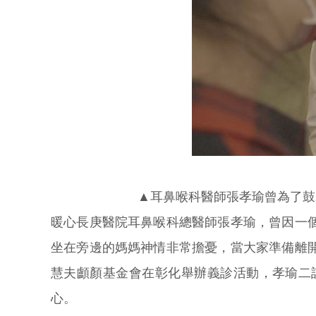
▲耳鼻喉科醫師張孝瑜曾為了鼓
暖心長庚醫院耳鼻喉科總醫師張孝瑜，曾因一
坐在旁邊的媽媽神情非常擔憂，當大家準備離
慧夫顱顏基金會在彰化舉辦義診活動，孝瑜二
心。