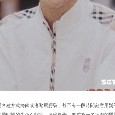
用各種方式掩飾或逃避唇腭裂，甚至有一段時間刻意用鬍
了醫院裡的生死百態等，孝瑜自覺，要成為一名稱職的醫