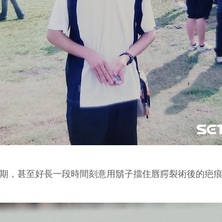
期，甚至好長一段時間刻意用鬍子擋住唇腭裂術後的疤