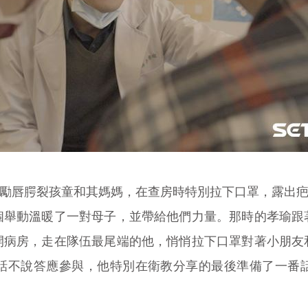
勵唇腭裂孩童和其媽媽，在查房時特別拉下口罩，露出
個舉動溫暖了一對母子，並帶給他們力量。那時的孝瑜跟
開病房，走在隊伍最尾端的他，悄悄拉下口罩對著小朋友
話不說答應參與，他特別在衛教分享的最後準備了一番