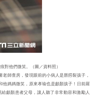
疤痕對他們微笑。（圖／資料照）
著老師查房，發現眼前的小病人是唇腭裂孩子，
和他媽媽微笑，原來孝瑜也是顱顏孩子！日前羅
話給顱顏患者父母，讓人聽了非常動容和激勵人