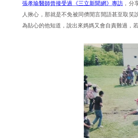
張孝瑜醫師曾接受過《三立新聞網》專訪
，分
人揪心，那就是不免被同儕閒言閒語甚至取笑
為貼心的他知道，說出來媽媽又會自責難過，