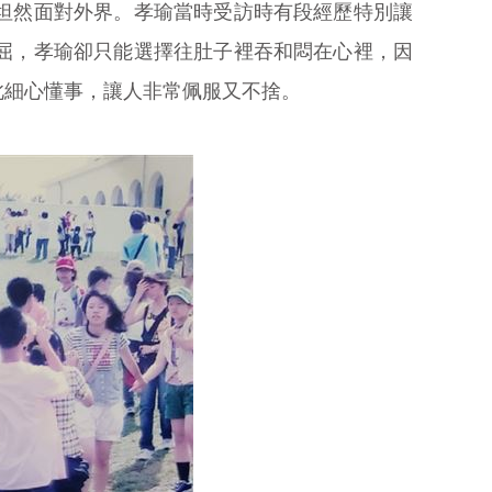
坦然面對外界。孝瑜當時受訪時有段經歷特別讓
屈，孝瑜卻只能選擇往肚子裡吞和悶在心裡，因
此細心懂事，讓人非常佩服又不捨。