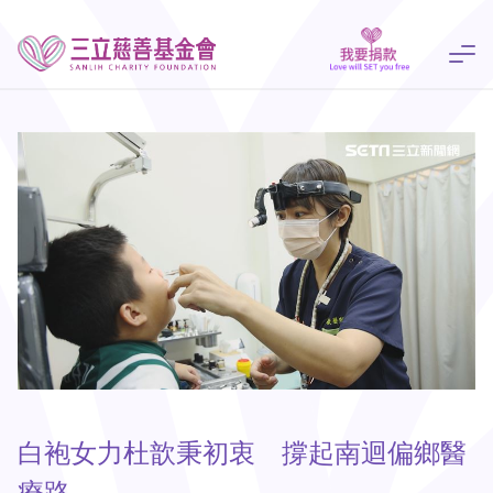
白袍女力杜歆秉初衷 撐起南迴偏鄉醫
療路