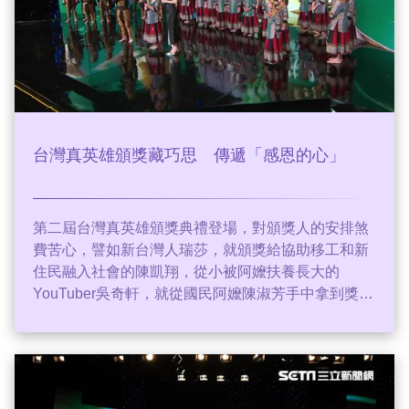
台灣真英雄頒獎藏巧思 傳遞「感恩的心」
第二屆台灣真英雄頒獎典禮登場，對頒獎人的安排煞
費苦心，譬如新台灣人瑞莎，就頒獎給協助移工和新
住民融入社會的陳凱翔，從小被阿嬤扶養長大的
YouTuber吳奇軒，就從國民阿嬤陳淑芳手中拿到獎
項。希望透過頒獎人和受獎人的經歷故事，傳達共同
替土地打拚和感恩的連結。