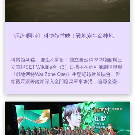
《戰地阿特》科博館首映！戰地變生命棲地
科博館40歲，慶生不間斷！國立自然科學博物館與三
立電視SET Wildlife今（3）日攜手在必可飛劇場舉辦
《戰地阿特War Zone Otter》生態紀錄片首映會，帶
領觀眾跟著鏡頭深入金門廢棄軍事壕溝，追尋全臺剩
不到200隻的瀕危物種「歐亞水獺」身影。趙浩雲